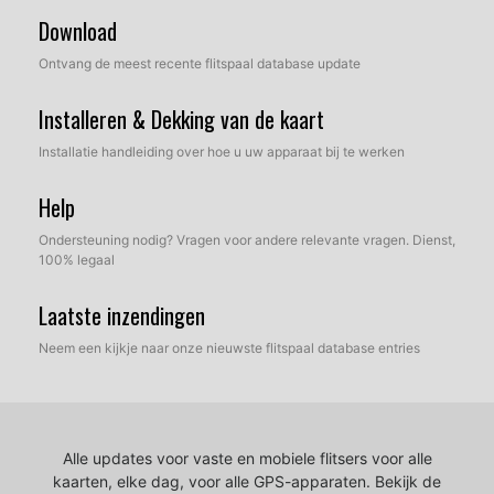
Download
Ontvang de meest recente flitspaal database update
Installeren & Dekking van de kaart
Installatie handleiding over hoe u uw apparaat bij te werken
Help
Ondersteuning nodig? Vragen voor andere relevante vragen. Dienst,
100% legaal
Laatste inzendingen
Neem een kijkje naar onze nieuwste flitspaal database entries
Alle updates voor vaste en mobiele flitsers voor alle
kaarten, elke dag, voor alle GPS-apparaten.
Bekijk de