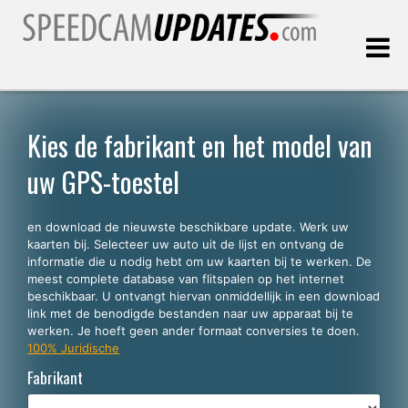
Laatste update:
07.08.2026
Kies de fabrikant en het model van
uw GPS-toestel
Klanten
en download de nieuwste beschikbare update. Werk uw
KIES UW TAAL
kaarten bij. Selecteer uw auto uit de lijst en ontvang de
informatie die u nodig hebt om uw kaarten bij te werken. De
Nederlands
meest complete database van flitspalen op het internet
beschikbaar. U ontvangt hiervan onmiddellijk in een download
English
link met de benodigde bestanden naar uw apparaat bij te
werken. Je hoeft geen ander formaat conversies te doen.
Español
100% Juridische
Português
Fabrikant
Deutsch