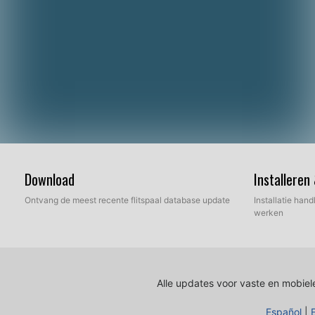
Download
Installeren
Ontvang de meest recente flitspaal database update
Installatie hand
werken
Alle updates voor vaste en mobiele
Español
|