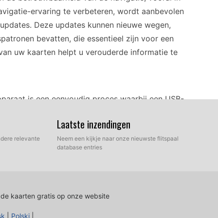
igatie-ervaring te verbeteren, wordt aanbevolen
rtupdates. Deze updates kunnen nieuwe wegen,
spatronen bevatten, die essentieel zijn voor een
van uw kaarten helpt u verouderde informatie te
pparaat is een eenvoudig proces waarbij een USB-
loaden van de nieuwste kaartupdatebestanden
Laatste inzendingen
kaart in uw computer en zet de gedownloade
USB- of SD-kaart staan, plaatst u deze in het
dere relevante
Neem een kijkje naar onze nieuwste flitspaal
database entries
cherm om het installatieproces te starten. Zorg
 is aangesloten op een stroombron tijdens de
 de kaarten gratis op onze website
en helpt gebruikers efficiënt naar hun
sk
|
Polski
|