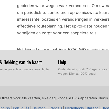
gebieden waar wegen vaak veranderen. Om uw nav
om periodiek te controleren op de nieuwste kaa
interessante locaties en veranderingen in verkeer
effectieve routeplanning. Het up-to-date houden 
vermijden en zorgt voor een soepelere reis.
Het bijwerken van het Airis E350 GPS-navigatiea
of SD-kaart wordt gebruikt. Begin met het down
 & Dekking van de kaart
Help
van een betrouwbare bron. Steek de USB- of SD-
leiding over hoe u uw apparaat bij te
bestanden erop. Zodra de updatebestanden op de 
Ondersteuning nodig? Vragen voor an
vragen. Dienst, 100% legaal
Airis E350-apparaat. Volg de instructies op het s
ervoor dat het apparaat volledig is opgeladen of
update om onderbrekingen te voorkomen.
 flitsers voor alle kaarten, elke dag, voor alle GPS-apparaten.
Bekijk
De Airis E350 biedt betrouwbare routebegeleiding 
English
|
Português
|
Deutsch
|
Français
|
Nederlands
|
Italiano
|
Dan