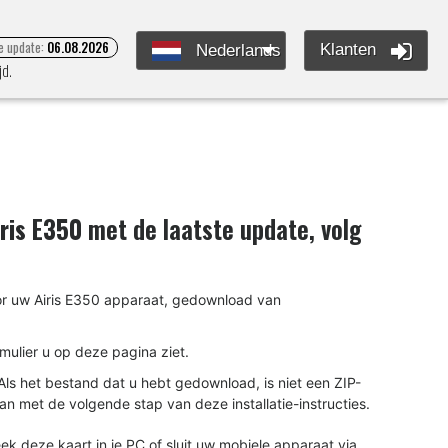
e update:
06.08.2026
Klanten
Nederlands
jd.
iris E350
met de laatste update, volg
oor uw Airis E350 apparaat, gedownload van
rmulier u op deze pagina ziet.
ls het bestand dat u hebt gedownload, is niet een ZIP-
an met de volgende stap van deze installatie-instructies.
k deze kaart in je PC of sluit uw mobiele apparaat via