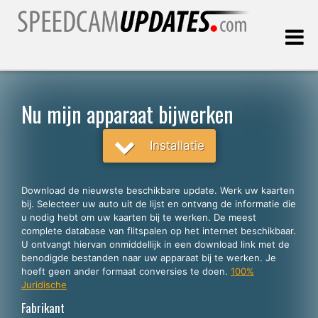
Laatste update:
06.08.2026
Nu mijn apparaat bijwerken
Klanten
Installatie
KIES UW TAAL
Download de nieuwste beschikbare update. Werk uw kaarten
bij. Selecteer uw auto uit de lijst en ontvang de informatie die
Nederlands
u nodig hebt om uw kaarten bij te werken. De meest
complete database van flitspalen op het internet beschikbaar.
English
U ontvangt hiervan onmiddellijk in een download link met de
benodigde bestanden naar uw apparaat bij te werken. Je
Español
hoeft geen ander formaat conversies te doen.
100%
Português
Juridische
Fabrikant
Deutsch