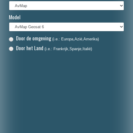
Français
Model
Italiano
Polski
Door de omgeving
(i.e.: Europa,Azië,Amerika)
Dansk
Door het Land
(i.e.: Frankrijk,Spanje,Italië)