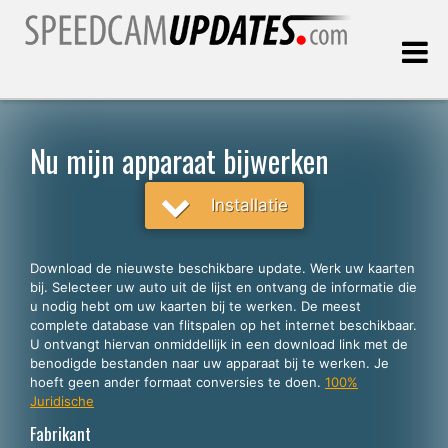
Laatste update:
09.08.2026
Nu mijn apparaat bijwerken
Klanten
Installatie
KIES UW TAAL
Download de nieuwste beschikbare update. Werk uw kaarten
bij. Selecteer uw auto uit de lijst en ontvang de informatie die
Nederlands
u nodig hebt om uw kaarten bij te werken. De meest
complete database van flitspalen op het internet beschikbaar.
English
U ontvangt hiervan onmiddellijk in een download link met de
benodigde bestanden naar uw apparaat bij te werken. Je
Español
hoeft geen ander formaat conversies te doen.
100%
Português
Juridische
Fabrikant
Deutsch