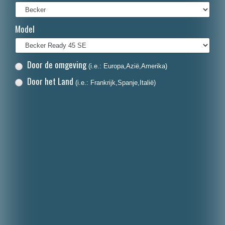
Français
Model
Italiano
Polski
Door de omgeving
(i.e.: Europa,Azië,Amerika)
Dansk
Door het Land
(i.e.: Frankrijk,Spanje,Italië)