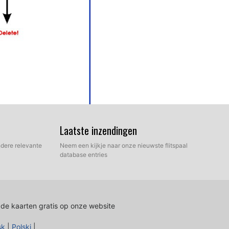
Laatste inzendingen
C. Herstart je Becker Traffic Assist Z 103 apparaat. Nu,
dere relevante
Neem een kijkje naar onze nieuwste flitspaal
een nieuwe menu is gecreëerd. Ga naar ´Instellingen /
database entries
/ Navigatie-instellingen / speed camera ". Double check
 de kaarten gratis op onze website
sk
|
Polski
|