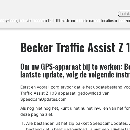
Laatst
atiesysteem, inclusief meer dan 150.000 vaste en mobiele camera locaties in heel Eu
Becker Traffic Assist Z 
Om uw GPS-apparaat bij te werken:
B
laatste update, volg de volgende instr
Eerst en vooral, zorg ervoor dat je het updatebestand vo
Traffic Assist Z 103 apparaat, gedownload van
SpeedcamUpdates.com.
Als nog niet nog het, kunt u het nu het invullen van het fo
deze pagina ziet.
Alle bestanden uit het zip pakket SpeedcamUpdates. A
bestand dat u hebt gedownload, is niet een ZIP-besta