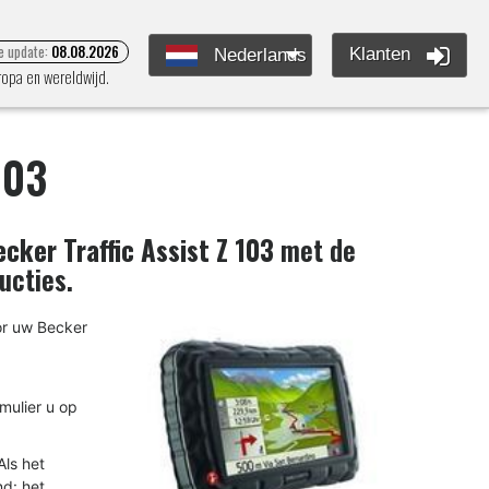
e update:
08.08.2026
Klanten
Nederlands
ropa en wereldwijd.
103
ecker Traffic Assist Z 103
met de
ucties.
or uw Becker
rmulier u op
ls het
nd: het