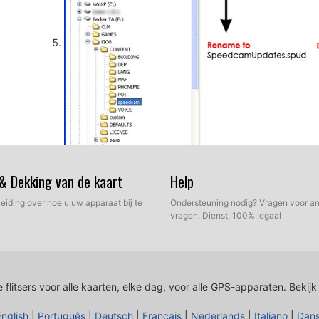
 & Dekking van de kaart
Help
Koppel uw Becker Traffic Assist Z 103 toestel van uw P
leiding over hoe u uw apparaat bij te
Ondersteuning nodig? Vragen voor an
naar buiten om GPS-dekking krijgen. Controleer of er 
vragen. Dienst, 100% legaal
Navigatie-instellingen / Gevaar spot "of" Instellingen 
dat elke optie is aangepast aan uw voorkeuren.
 flitsers voor alle kaarten, elke dag, voor alle GPS-apparaten.
Bekijk
English
|
Português
|
Deutsch
|
Français
|
Nederlands
|
Italiano
|
Dan