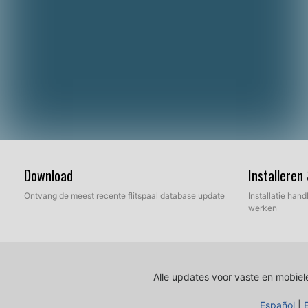
Download
Installeren
Ontvang de meest recente flitspaal database update
Installatie hand
werken
Alle updates voor vaste en mobiele
Español
|