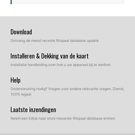
Download
Ontvang de meest recente flitspaal database update
Installeren & Dekking van de kaart
Installatie handleiding over hoe u uw apparaat bij te werken
Help
Ondersteuning nodig? Vragen voor andere relevante vragen. Dienst,
100% legaal
Laatste inzendingen
Neem een kijkje naar onze nieuwste flitspaal database entries