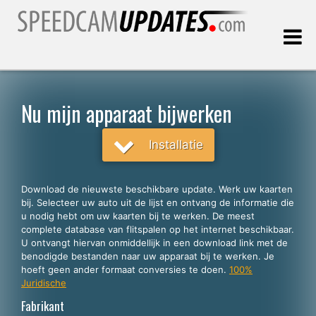
Laatste update:
10.08.2026
Nu mijn apparaat bijwerken
Klanten
Installatie
KIES UW TAAL
Download de nieuwste beschikbare update. Werk uw kaarten
bij. Selecteer uw auto uit de lijst en ontvang de informatie die
Nederlands
u nodig hebt om uw kaarten bij te werken. De meest
complete database van flitspalen op het internet beschikbaar.
English
U ontvangt hiervan onmiddellijk in een download link met de
benodigde bestanden naar uw apparaat bij te werken. Je
Español
hoeft geen ander formaat conversies te doen.
100%
Português
Juridische
Fabrikant
Deutsch