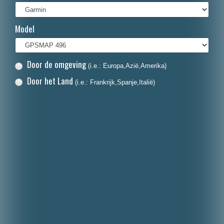
Français
Model
Italiano
Polski
Door de omgeving
(i.e.: Europa,Azië,Amerika)
Dansk
Door het Land
(i.e.: Frankrijk,Spanje,Italië)