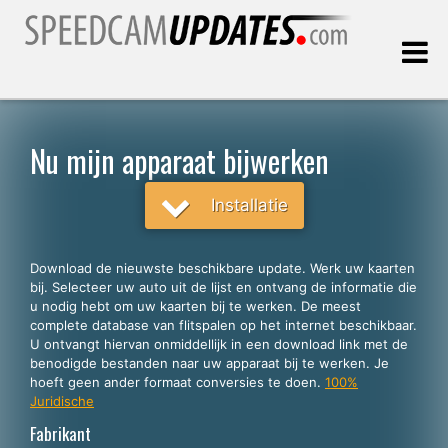
Laatste update:
07.08.2026
Nu mijn apparaat bijwerken
Klanten
Installatie
KIES UW TAAL
Download de nieuwste beschikbare update. Werk uw kaarten
bij. Selecteer uw auto uit de lijst en ontvang de informatie die
Nederlands
u nodig hebt om uw kaarten bij te werken. De meest
complete database van flitspalen op het internet beschikbaar.
English
U ontvangt hiervan onmiddellijk in een download link met de
benodigde bestanden naar uw apparaat bij te werken. Je
Español
hoeft geen ander formaat conversies te doen.
100%
Português
Juridische
Fabrikant
Deutsch