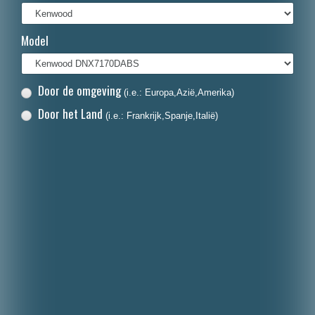
Français
Model
Italiano
Polski
Door de omgeving
(i.e.: Europa,Azië,Amerika)
Dansk
Door het Land
(i.e.: Frankrijk,Spanje,Italië)