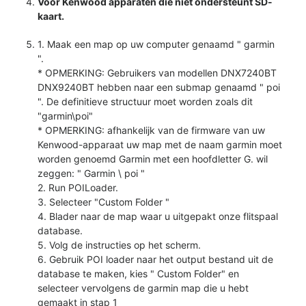
Voor Kenwood apparaten die niet ondersteunt SD-
kaart.
1. Maak een map op uw computer genaamd " garmin
".
* OPMERKING: Gebruikers van modellen DNX7240BT
DNX9240BT hebben naar een submap genaamd " poi
". De definitieve structuur moet worden zoals dit
"garmin\poi"
* OPMERKING: afhankelijk van de firmware van uw
Kenwood-apparaat uw map met de naam garmin moet
worden genoemd Garmin met een hoofdletter G. wil
zeggen: " Garmin \ poi "
2. Run POILoader.
3. Selecteer "Custom Folder "
4. Blader naar de map waar u uitgepakt onze flitspaal
database.
5. Volg de instructies op het scherm.
6. Gebruik POI loader naar het output bestand uit de
database te maken, kies " Custom Folder" en
selecteer vervolgens de garmin map die u hebt
gemaakt in stap 1