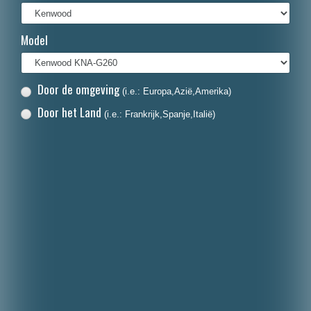
Français
Model
Italiano
Polski
Door de omgeving
(i.e.: Europa,Azië,Amerika)
Dansk
Door het Land
(i.e.: Frankrijk,Spanje,Italië)