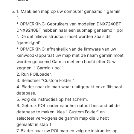
1. Maak een map op uw computer genaamd " garmin
".
* OPMERKING: Gebruikers van modellen DNX7240BT
DNX9240BT hebben naar een submap genaamd " poi
". De definitieve structuur moet worden zoals dit
"garmin\poi"
* OPMERKING: afhankelijk van de firmware van uw
Kenwood-apparaat uw map met de naam garmin moet
worden genoemd Garmin met een hoofdletter G. wil
zeggen: " Garmin \ poi "
2. Run POILoader.
3. Selecteer "Custom Folder "
4. Blader naar de map waar u uitgepakt onze flitspaal
database.
5. Volg de instructies op het scherm.
6. Gebruik POI loader naar het output bestand uit de
database te maken, kies " Custom Folder" en
selecteer vervolgens de garmin map die u hebt
gemaakt in stap 1
7. Blader naar uw POI map en volg de instructies op