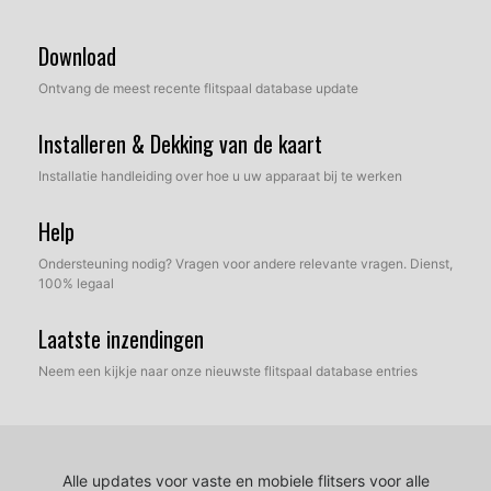
Download
Ontvang de meest recente flitspaal database update
Installeren & Dekking van de kaart
Installatie handleiding over hoe u uw apparaat bij te werken
Help
Ondersteuning nodig? Vragen voor andere relevante vragen. Dienst,
100% legaal
Laatste inzendingen
Neem een kijkje naar onze nieuwste flitspaal database entries
Alle updates voor vaste en mobiele flitsers voor alle