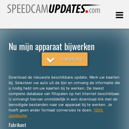
Laatste update:
09.08.2026
Nu mijn apparaat bijwerken
Klanten
Installatie
KIES UW TAAL
Download de nieuwste beschikbare update. Werk uw kaarten
bij. Selecteer uw auto uit de lijst en ontvang de informatie die
Nederlands
u nodig hebt om uw kaarten bij te werken. De meest
complete database van flitspalen op het internet beschikbaar.
English
U ontvangt hiervan onmiddellijk in een download link met de
benodigde bestanden naar uw apparaat bij te werken. Je
Español
hoeft geen ander formaat conversies te doen.
100%
Português
Juridische
Fabrikant
Deutsch