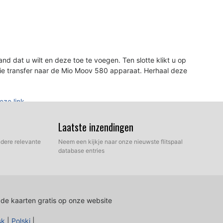
nd dat u wilt en deze toe te voegen. Ten slotte klikt u op
ie transfer naar de Mio Moov 580 apparaat. Herhaal deze
eze link.
Laatste inzendingen
dere relevante
Neem een kijkje naar onze nieuwste flitspaal
database entries
 de kaarten gratis op onze website
sk
|
Polski
|