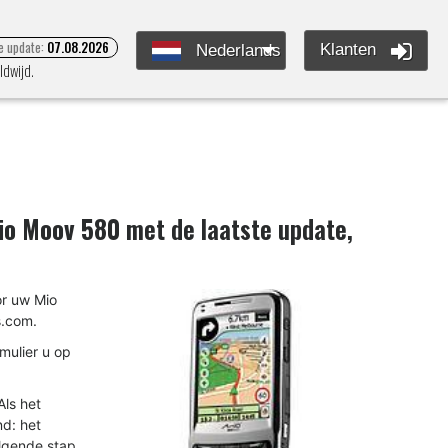
e update:
07.08.2026
Klanten
Nederlands
ldwijd.
io Moov 580
met de laatste update,
or uw Mio
.com.
rmulier u op
ls het
nd: het
olgende stap