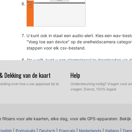
U kunt ook in staat een audio-alert. Kies een wav-besta
"Voeg toe aan device" op de snelheidscamera categor
stappen voor elk csv-bestand.
Als u wilt, kunt u een alarmsignaal te downloaden via d
 & Dekking van de kaart
Help
leiding over hoe u uw apparaat bij te
Ondersteuning nodig? Vragen voor an
vragen. Dienst, 100% legaal
 flitsers voor alle kaarten, elke dag, voor alle GPS-apparaten.
Bekijk
English
|
Português
|
Deutsch
|
Français
|
Nederlands
|
Italiano
|
Dan