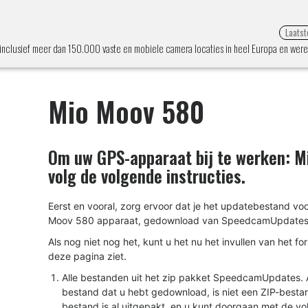
Laatst
nclusief meer dan 150.000 vaste en mobiele camera locaties in heel Europa en were
Mio Moov 580
Om uw GPS-apparaat bij te werken:
M
volg de volgende instructies.
Eerst en vooral, zorg ervoor dat je het updatebestand vo
Moov 580 apparaat, gedownload van SpeedcamUpdates
Als nog niet nog het, kunt u het nu het invullen van het fo
deze pagina ziet.
Alle bestanden uit het zip pakket SpeedcamUpdates. A
bestand dat u hebt gedownload, is niet een ZIP-besta
bestand is al uitgepakt, en u kunt doorgaan met de v