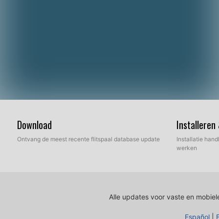
Download
Installeren
Ontvang de meest recente flitspaal database update
Installatie hand
werken
Alle updates voor vaste en mobiele
Español
|