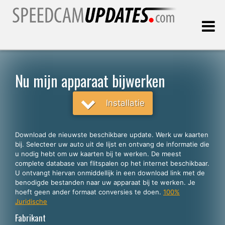
Laatste update:
09.08.2026
Nu mijn apparaat bijwerken
Klanten
Installatie
KIES UW TAAL
Download de nieuwste beschikbare update. Werk uw kaarten
bij. Selecteer uw auto uit de lijst en ontvang de informatie die
Nederlands
u nodig hebt om uw kaarten bij te werken. De meest
complete database van flitspalen op het internet beschikbaar.
English
U ontvangt hiervan onmiddellijk in een download link met de
benodigde bestanden naar uw apparaat bij te werken. Je
Español
hoeft geen ander formaat conversies te doen.
100%
Português
Juridische
Fabrikant
Deutsch