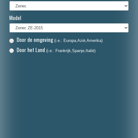
Français
Model
Italiano
Polski
Door de omgeving
(i.e.: Europa,Azië,Amerika)
Dansk
Door het Land
(i.e.: Frankrijk,Spanje,Italië)