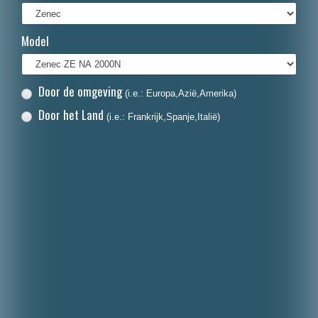
Français
Model
Italiano
Polski
Door de omgeving
(i.e.: Europa,Azië,Amerika)
Dansk
Door het Land
(i.e.: Frankrijk,Spanje,Italië)