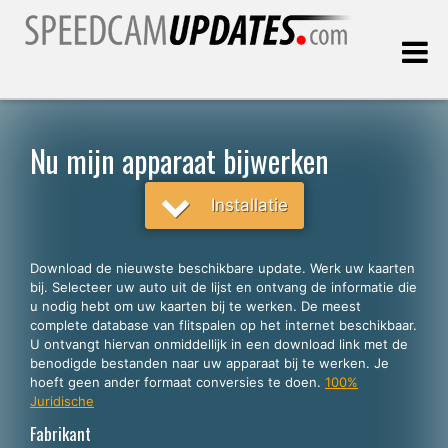
Laatste update:
07.08.2026
Nu mijn apparaat bijwerken
Klanten
Installatie
KIES UW TAAL
Download de nieuwste beschikbare update. Werk uw kaarten
bij. Selecteer uw auto uit de lijst en ontvang de informatie die
Nederlands
u nodig hebt om uw kaarten bij te werken. De meest
complete database van flitspalen op het internet beschikbaar.
English
U ontvangt hiervan onmiddellijk in een download link met de
benodigde bestanden naar uw apparaat bij te werken. Je
Español
hoeft geen ander formaat conversies te doen.
100%
Português
Juridische
Fabrikant
Deutsch