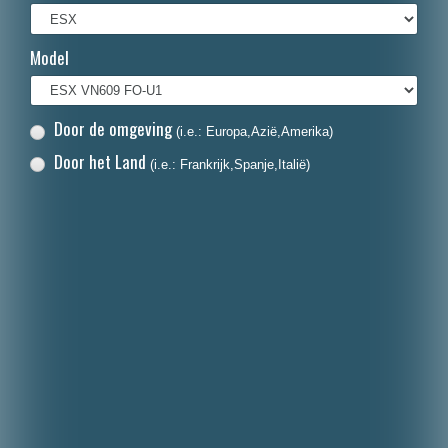
Français
Model
Italiano
Polski
Door de omgeving
(i.e.: Europa,Azië,Amerika)
Dansk
Door het Land
(i.e.: Frankrijk,Spanje,Italië)