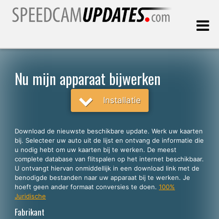
Laatste update:
08.08.2026
Nu mijn apparaat bijwerken
Klanten
Installatie
KIES UW TAAL
Download de nieuwste beschikbare update. Werk uw kaarten
bij. Selecteer uw auto uit de lijst en ontvang de informatie die
Nederlands
u nodig hebt om uw kaarten bij te werken. De meest
complete database van flitspalen op het internet beschikbaar.
English
U ontvangt hiervan onmiddellijk in een download link met de
benodigde bestanden naar uw apparaat bij te werken. Je
Español
hoeft geen ander formaat conversies te doen.
100%
Português
Juridische
Fabrikant
Deutsch