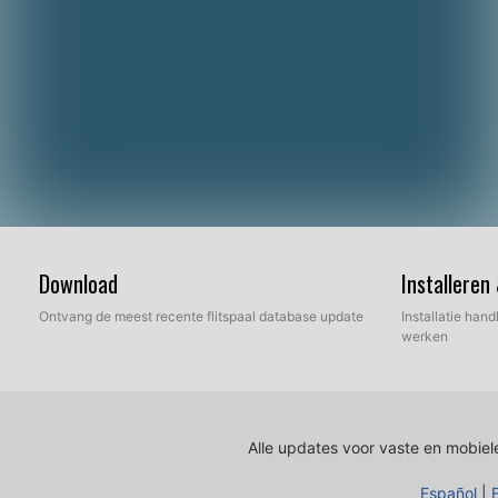
Download
Installeren
Ontvang de meest recente flitspaal database update
Installatie hand
werken
Alle updates voor vaste en mobiele
Español
|