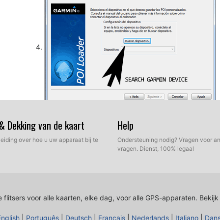
Dus, zoals reeds vermeld, selecteert u de doelmap op
 & Dekking van de kaart
Help
database bevat. Nu kunt u kiezen tussen Express mo
leiding over hoe u uw apparaat bij te
Ondersteuning nodig? Vragen voor an
vragen. Dienst, 100% legaal
 flitsers voor alle kaarten, elke dag, voor alle GPS-apparaten.
Bekijk
English
|
Português
|
Deutsch
|
Français
|
Nederlands
|
Italiano
|
Dan