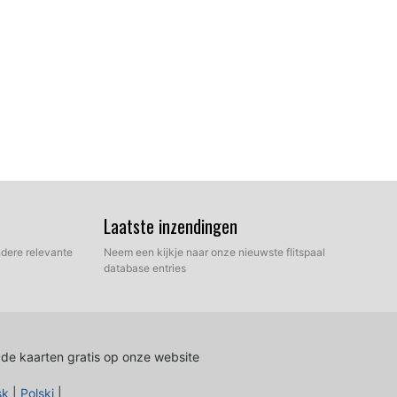
 uw harde schijf waar de uitgepakte bestanden van onze
Laatste inzendingen
dus en handmatige modus. Selecteer Express Mode.
dere relevante
Neem een kijkje naar onze nieuwste flitspaal
database entries
 de kaarten gratis op onze website
sk
|
Polski
|