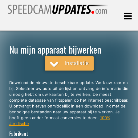
Laatste update:
10.08.2026
Nu mijn apparaat bijwerken
Klanten
Installatie
KIES UW TAAL
Download de nieuwste beschikbare update. Werk uw kaarten
bij. Selecteer uw auto uit de lijst en ontvang de informatie die
Nederlands
u nodig hebt om uw kaarten bij te werken. De meest
complete database van flitspalen op het internet beschikbaar.
English
U ontvangt hiervan onmiddellijk in een download link met de
benodigde bestanden naar uw apparaat bij te werken. Je
Español
hoeft geen ander formaat conversies te doen.
100%
Português
Juridische
Fabrikant
Deutsch