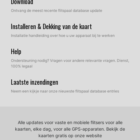
Download
Ontvang de meest recente flitspaal database update
Installeren & Dekking van de kaart
Installatie handleiding over hoe u uw apparaat bij te werken
Help
Ondersteuning nodig? Vragen voor andere relevante vragen. Dienst,
100% legaal
Laatste inzendingen
Neem een kijkje naar onze nieuwste flitspaal database entries
Alle updates voor vaste en mobiele flitsers voor alle
kaarten, elke dag, voor alle GPS-apparaten.
Bekijk de
kaarten gratis op onze website