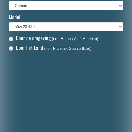
Français
Model
Italiano
Polski
Door de omgeving
(i.e.: Europa,Azië,Amerika)
Dansk
Door het Land
(i.e.: Frankrijk,Spanje,Italië)