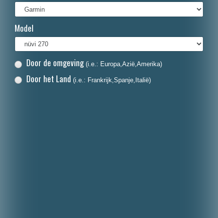
Français
Model
Italiano
Polski
Door de omgeving
(i.e.: Europa,Azië,Amerika)
Dansk
Door het Land
(i.e.: Frankrijk,Spanje,Italië)