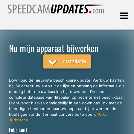
Laatste update:
10.08.2026
Nu mijn apparaat bijwerken
Klanten
Installatie
KIES UW TAAL
Download de nieuwste beschikbare update. Werk uw kaarten
bij. Selecteer uw auto uit de lijst en ontvang de informatie die
Nederlands
u nodig hebt om uw kaarten bij te werken. De meest
complete database van flitspalen op het internet beschikbaar.
English
U ontvangt hiervan onmiddellijk in een download link met de
benodigde bestanden naar uw apparaat bij te werken. Je
Español
hoeft geen ander formaat conversies te doen.
100%
Português
Juridische
Fabrikant
Deutsch